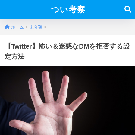
つい考察
ホーム
未分類
【Twitter】怖い＆迷惑なDMを拒否する設
定方法