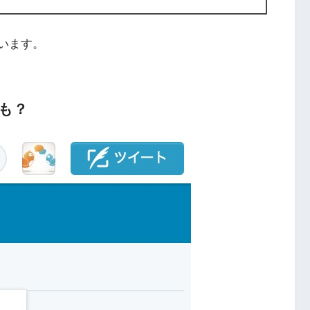
ています。
も？