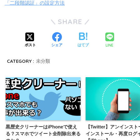
「二段階認証」の設定方法
SHARE
LINE
ポスト
シェア
はてブ
CATEGORY :
未分類
黒歴史クリーナーはiPhoneで使え
【Twitter】アンインス
る？スマホでツイート全削除出来る
インストール・再度ログ